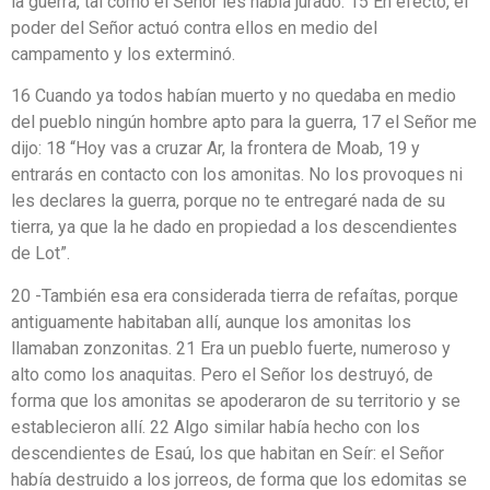
la guerra, tal como el Señor les había jurado. 15 En efecto, el
poder del Señor actuó contra ellos en medio del
campamento y los exterminó.
16 Cuando ya todos habían muerto y no quedaba en medio
del pueblo ningún hombre apto para la guerra, 17 el Señor me
dijo: 18 “Hoy vas a cruzar Ar, la frontera de Moab, 19 y
entrarás en contacto con los amonitas. No los provoques ni
les declares la guerra, porque no te entregaré nada de su
tierra, ya que la he dado en propiedad a los descendientes
de Lot”.
20 -También esa era considerada tierra de refaítas, porque
antiguamente habitaban allí, aunque los amonitas los
llamaban zonzonitas. 21 Era un pueblo fuerte, numeroso y
alto como los anaquitas. Pero el Señor los destruyó, de
forma que los amonitas se apoderaron de su territorio y se
establecieron allí. 22 Algo similar había hecho con los
descendientes de Esaú, los que habitan en Seír: el Señor
había destruido a los jorreos, de forma que los edomitas se