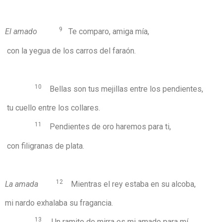
9
El amado
Te comparo, amiga mía,
con la yegua de los carros del faraón.
10
Bellas son tus mejillas entre los pendientes,
tu cuello entre los collares.
11
Pendientes de oro haremos para ti,
con filigranas de plata.
12
La amada
Mientras el rey estaba en su alcoba,
mi nardo exhalaba su fragancia.
13
Un ramito de mirra es mi amado para mí,