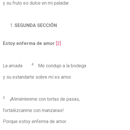
y su fruto es dulce en mi paladar.
SEGUNDA SECCIÓN
Estoy enferma de amor
[2]
4
La amada
Me condujo a la bodega
y su estandarte sobre mí es amor.
5
¡Aliméntenme con tortas de pasas,
fortalézcanme con manzanas!
Porque estoy enferma de amor.