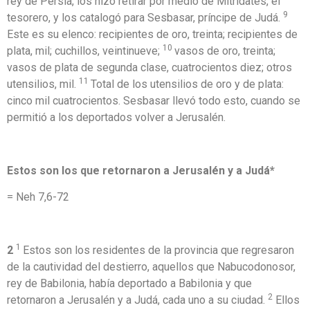
rey de Persia, los hizo retirar por medio de Mitrídates, el
9
tesorero, y los catalogó para Sesbasar, príncipe de Judá.
Este es su elenco: recipientes de oro, treinta; recipientes de
10
plata, mil; cuchillos, veintinueve;
vasos de oro, treinta;
vasos de plata de segunda clase, cuatrocientos diez; otros
11
utensilios, mil.
Total de los utensilios de oro y de plata:
cinco mil cuatrocientos. Sesbasar llevó todo esto, cuando se
permitió a los deportados volver a Jerusalén.
Estos son los que retornaron a Jerusalén y a Judá
*
= Neh 7,6-72
1
2
Estos son los residentes de la provincia que regresaron
de la cautividad del destierro, aquellos que Nabucodonosor,
rey de Babilonia, había deportado a Babilonia y que
2
retornaron a Jerusalén y a Judá, cada uno a su ciudad.
Ellos