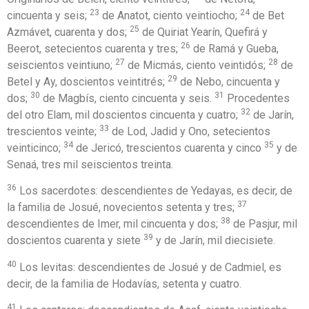
23
24
cincuenta y seis;
de Anatot, ciento veintiocho;
de Bet
25
Azmávet, cuarenta y dos;
de Quiriat Yearín, Quefirá y
26
Beerot, setecientos cuarenta y tres;
de Ramá y Gueba,
27
28
seiscientos veintiuno;
de Micmás, ciento veintidós;
de
29
Betel y Ay, doscientos veintitrés;
de Nebo, cincuenta y
30
31
dos;
de Magbís, ciento cincuenta y seis.
Procedentes
32
del otro Elam, mil doscientos cincuenta y cuatro;
de Jarín,
33
trescientos veinte;
de Lod, Jadid y Ono, setecientos
34
35
veinticinco;
de Jericó, trescientos cuarenta y cinco
y de
Senaá, tres mil seiscientos treinta.
36
Los sacerdotes: descendientes de Yedayas, es decir, de
37
la familia de Josué, novecientos setenta y tres;
38
descendientes de Imer, mil cincuenta y dos;
de Pasjur, mil
39
doscientos cuarenta y siete
y de Jarín, mil diecisiete.
40
Los levitas: descendientes de Josué y de Cadmiel, es
decir, de la familia de Hodavías, setenta y cuatro.
41