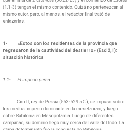
que el final de
2 Crónicas
(36,22-23) y el comienzo de
Esdras
(1,1-3) tengan el mismo contenido. Quizá no pertenezcan al
mismo autor, pero, al menos, el redactor final trató de
enlazarlas.
1- «
Estos son los residentes de la provincia que
regresaron de la cautividad del destierro» (Esd 2,1):
situación histórica
1.1- El imperio persa
Ciro II, rey de Persia (553-529 a.C.), se impuso sobre
los medos, imperio dominante en la meseta iraní, y luego
sobre Babilonia en Mesopotamia. Luego de diferentes
campañas, su dominio llegó muy cerca del valle del Indo. La
etapa determinante fue la conquista de Babilonia.