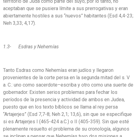
territorio de Judá como parte del suyo; por lo tanto, no
aceptaban que se pusiera límite a sus prerrogativas y eran
abiertamente hostiles a sus “nuevos” habitantes (Esd 4,4-23;
Neh 3,33; 4,17).
1.3- Esdras y Nehemías
Tanto Esdras como Nehemías eran judíos y llegaron
provenientes de la corte persa en la segunda mitad del s. V
a. C.: uno como sacerdote–escriba y otro como una suerte de
gobernador. Existen serios problemas para fechar los
períodos de la presencia y actividad de ambos en Judea,
puesto que en los texto bíblicos se llama al rey persa
“Artajerjes” (Esd 7,7-8; Neh 2,1; 13,6), sin que se especifique
si es Artajerjes I (465-424 a.C.) o II (405-359). Sin que esté
plenamente resuelto el problema de su cronología, algunos
se inclinan a pensar que Nehemías tuvo dos misiones a