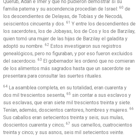
Querub, Adán e Imer y que no pudieron demostrar si su
60
familia paterna y su ascendencia procedían de Israel:
de
los descendientes de Delayas, de Tobías y de Necodá,
61
seiscientos cincuenta y dos.
Y entre los descendientes de
los sacerdotes, los de Jobayas, los de Cos y los de Barzilay,
quien tomó una mujer de las hijas de Barzilay el galadita y
62
adoptó su nombre.
Estos investigaron sus registros
genealógicos, pero no figuraban, y por eso fueron excluidos
63
del sacerdocio.
El gobernador les ordenó que no comieran
de los alimentos más sagrados hasta que un sacerdote se
presentara para consultar las suertes rituales.
64
La asamblea completa, en su totalidad, eran cuarenta y
65
dos mil trescientos sesenta,
sin contar a sus esclavos y
sus esclavas, que eran siete mil trescientos treinta y siete.
66
Tenían, además, doscientos cantores, hombres y mujeres.
Sus caballos eran setecientos treinta y seis; sus mulas,
67
doscientos cuarenta y cinco;
sus camellos, cuatrocientos
treinta y cinco; y sus asnos, seis mil setecientos veinte.