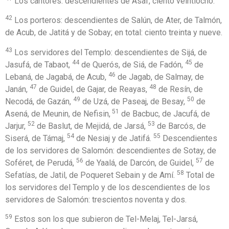
Los cantores: descendientes de Asaf, ciento veintiocho.
42
Los porteros: descendientes de Salún, de Ater, de Talmón,
de Acub, de Jatitá y de Sobay; en total: ciento treinta y nueve.
43
Los servidores del Templo: descendientes de Sijá, de
44
45
Jasufá, de Tabaot,
de Querós, de Siá, de Fadón,
de
46
Lebaná, de Jagabá, de Acub,
de Jagab, de Salmay, de
47
48
Janán,
de Guidel, de Gajar, de Reayas,
de Resín, de
49
50
Necodá, de Gazán,
de Uzá, de Paseaj, de Besay,
de
51
Asená, de Meunin, de Nefisin,
de Bacbuc, de Jacufá, de
52
53
Jarjur,
de Baslut, de Mejidá, de Jarsá,
de Barcós, de
54
55
Siserá, de Támaj,
de Nesiaj y de Jatifá.
Descendientes
de los servidores de Salomón: descendientes de Sotay, de
56
57
Soféret, de Perudá,
de Yaalá, de Darcón, de Guidel,
de
58
Sefatías, de Jatil, de Poqueret Sebain y de Amí.
Total de
los servidores del Templo y de los descendientes de los
servidores de Salomón: trescientos noventa y dos.
59
Estos son los que subieron de Tel-Melaj, Tel-Jarsá,