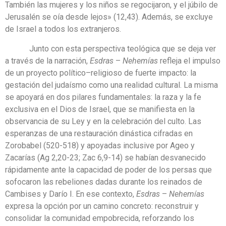
También las mujeres y los niños se regocijaron, y el júbilo de
Jerusalén se oía desde lejos» (12,43). Además, se excluye
de Israel a todos los extranjeros.
Junto con esta perspectiva teológica que se deja ver
a través de la narración,
Esdras
–
Nehemías
refleja el impulso
de un proyecto político–religioso de fuerte impacto: la
gestación del judaísmo como una realidad cultural. La misma
se apoyará en dos pilares fundamentales: la raza y la fe
exclusiva en el Dios de Israel, que se manifiesta en la
observancia de su Ley y en la celebración del culto. Las
esperanzas de una restauración dinástica cifradas en
Zorobabel (520-518) y apoyadas inclusive por Ageo y
Zacarías (Ag 2,20-23; Zac 6,9-14) se habían desvanecido
rápidamente ante la capacidad de poder de los persas que
sofocaron las rebeliones dadas durante los reinados de
Cambises y Darío I. En ese contexto,
Esdras
–
Nehemías
expresa la opción por un camino concreto: reconstruir y
consolidar la comunidad empobrecida, reforzando los