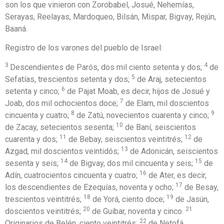
son los que vinieron con Zorobabel, Josué, Nehemías,
Serayas, Reelayas, Mardoqueo, Bilsán, Mispar, Bigvay, Rejún,
Baaná.
Registro de los varones del pueblo de Israel:
3
4
Descendientes de Parós, dos mil ciento setenta y dos;
de
5
Sefatías, trescientos setenta y dos;
de Araj, setecientos
6
setenta y cinco;
de Pajat Moab, es decir, hijos de Josué y
7
Joab, dos mil ochocientos doce;
de Elam, mil doscientos
8
9
cincuenta y cuatro;
de Zatú, novecientos cuarenta y cinco;
10
de Zacay, setecientos sesenta;
de Baní, seiscientos
11
12
cuarenta y dos;
de Bebay, seiscientos veintitrés;
de
13
Azgad, mil doscientos veintidós;
de Adonicán, seiscientos
14
15
sesenta y seis;
de Bigvay, dos mil cincuenta y seis;
de
16
Adín, cuatrocientos cincuenta y cuatro;
de Ater, es decir,
17
los descendientes de Ezequías, noventa y ocho;
de Besay,
18
19
trescientos veintitrés;
de Yorá, ciento doce;
de Jasún,
20
21
doscientos veintitrés;
de Guibar, noventa y cinco.
22
Originarios de Belén, ciento veintitrés;
de Netofá,