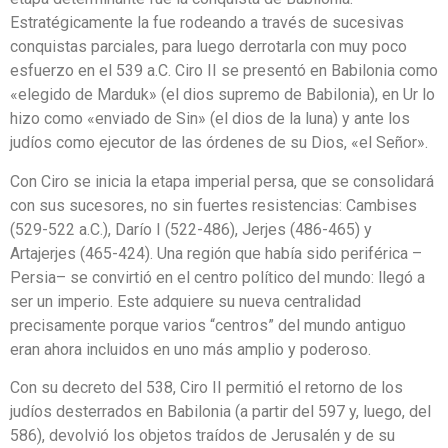
Estratégicamente la fue rodeando a través de sucesivas
conquistas parciales, para luego derrotarla con muy poco
esfuerzo en el 539 a.C. Ciro II se presentó en Babilonia como
«elegido de Marduk» (el dios supremo de Babilonia), en Ur lo
hizo como «enviado de Sin» (el dios de la luna) y ante los
judíos como ejecutor de las órdenes de su Dios, «el Señor».
Con Ciro se inicia la etapa imperial persa, que se consolidará
con sus sucesores, no sin fuertes resistencias: Cambises
(529-522 a.C.), Darío I (522-486), Jerjes (486-465) y
Artajerjes (465-424). Una región que había sido periférica –
Persia– se convirtió en el centro político del mundo: llegó a
ser un imperio. Este adquiere su nueva centralidad
precisamente porque varios “centros” del mundo antiguo
eran ahora incluidos en uno más amplio y poderoso.
Con su decreto del 538, Ciro II permitió el retorno de los
judíos desterrados en Babilonia (a partir del 597 y, luego, del
586), devolvió los objetos traídos de Jerusalén y de su