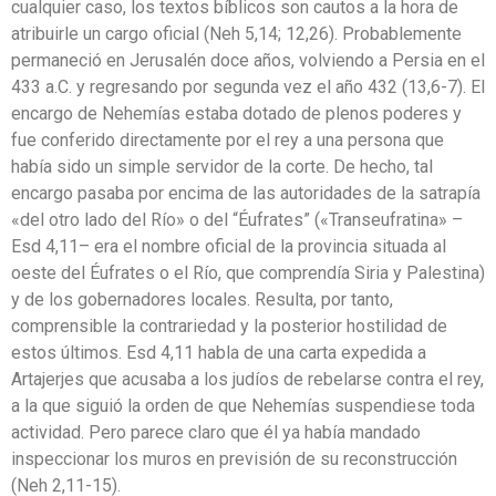
cualquier caso, los textos bíblicos son cautos a la hora de
atribuirle un cargo oficial (Neh 5,14; 12,26). Probablemente
permaneció en Jerusalén doce años, volviendo a Persia en el
433 a.C. y regresando por segunda vez el año 432 (13,6-7). El
encargo de Nehemías estaba dotado de plenos poderes y
fue conferido directamente por el rey a una persona que
había sido un simple servidor de la corte. De hecho, tal
encargo pasaba por encima de las autoridades de la satrapía
«del otro lado del Río» o del “Éufrates” («Transeufratina» –
Esd 4,11– era el nombre oficial de la provincia situada al
oeste del Éufrates o el Río, que comprendía Siria y Palestina)
y de los gobernadores locales. Resulta, por tanto,
comprensible la contrariedad y la posterior hostilidad de
estos últimos. Esd 4,11 habla de una carta expedida a
Artajerjes que acusaba a los judíos de rebelarse contra el rey,
a la que siguió la orden de que Nehemías suspendiese toda
actividad. Pero parece claro que él ya había mandado
inspeccionar los muros en previsión de su reconstrucción
(Neh 2,11-15).