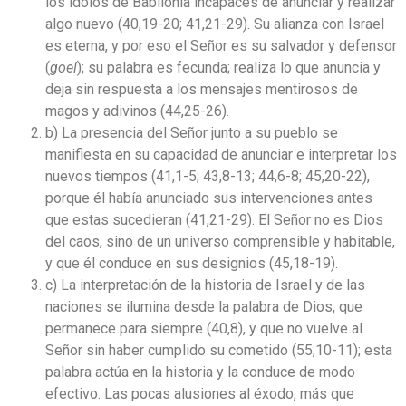
los ídolos de Babilonia incapaces de anunciar y realizar
algo nuevo (40,19-20; 41,21-29). Su alianza con Israel
es eterna, y por eso el Señor es su salvador y defensor
(
goel
); su palabra es fecunda; realiza lo que anuncia y
deja sin respuesta a los mensajes mentirosos de
magos y adivinos (44,25-26).
b) La presencia del Señor junto a su pueblo se
manifiesta en su capacidad de anunciar e interpretar los
nuevos tiempos (41,1-5; 43,8-13; 44,6-8; 45,20-22),
porque él había anunciado sus intervenciones antes
que estas sucedieran (41,21-29). El Señor no es Dios
del caos, sino de un universo comprensible y habitable,
y que él conduce en sus designios (45,18-19).
c) La interpretación de la historia de Israel y de las
naciones se ilumina desde la palabra de Dios, que
permanece para siempre (40,8), y que no vuelve al
Señor sin haber cumplido su cometido (55,10-11); esta
palabra actúa en la historia y la conduce de modo
efectivo. Las pocas alusiones al éxodo, más que