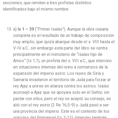
secciones, que remiten a tres profetas distintos
identificados bajo el mismo nombre
a)
Is 1 – 39
(“Primer Isaías”). Aunque la obra isaiana
completa es el resultado de un trabajo de composición
muy amplio, que quizá abarque desde el s. VIII hasta el
V-IV a.C., sin embargo esta parte del libro se centra
principalmente en el ministerio de “Isaías hijo de
Amos” (Is 1,1), un profeta del s. VIII a.C., que intervino
en situaciones internas del reino a comienzos de la
expansión del imperio asirio. Los reyes de Siria y
Samaría invadieron el territorio de Judá para forzar al
rey Ajaz a unirse en alianza contra los asirios. Isaías
aconsejó a Ajaz que se apoyara solo en el Señor, sin
pactar con ellos; pero el rey no aceptó su consejo, se
alió con el rey asirio (2 Re 16,5-9) y Judá pasó a ser
una provincia del imperio. Este es el contexto de los
oráculos del Emmanuel (Is 7-11). Intervino también