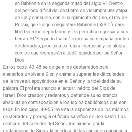
en Babilonia en la segunda mitad del siglo VI. Dentro
del período difícil del destierro se vislumbra una etapa
de luz y consuelo, con el surgimiento de Ciro, el rey de
Persia, que luego conquistará Babilonia (539 C.), dará
libertad a los deportados y les permitirá regresar a sus
tierras. El “Segundo Isaías” expresa su simpatía por los
desterrados, proclama su futura liberación y se alegra
con los que regresarán a Judá, guiados por su Señor
Dios.
En los caps. 40-48 se dirige a los desterrados para
alentarlos a volver a Sion y anima a superar las dificultades
de la travesía apoyándose en el Señor y la fidelidad de su
palabra. El profeta anuncia el actuar inédito del Dios de
Israel, Dios creador y redentor, y defiende su existencia
absoluta en contraposición a los ídolos babilónicos que son
nada. En los caps. 49-55 levanta la esperanza de los mismos
desterrados y presagia el futuro salvífico de Jerusalén. Los
cánticos del servidor del Señor, los himnos por la
restauración de Sion y la apertura de las naciones paganas a