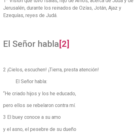
1
Visión que tuvo Isaías, hijo de Amós, acerca de Judá y de
Jerusalén, durante los reinados de Ozías, Jotán, Ajaz y
Ezequías, reyes de Judá.
El Señor habla
[2]
2 ¡Cielos, escuchen! ¡Tierra, presta atención!
El Señor habla:
“He criado hijos y los he educado,
pero ellos se rebelaron contra mí.
3 El buey conoce a su amo
y el asno, el pesebre de su dueño