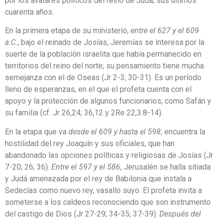
por los avatares políticos del reino de Judá, sus últimos
cuarenta años.
En la primera etapa de su ministerio,
entre el 627 y el 609
a.C.
, bajo el reinado de Josías, Jeremías se interesa por la
suerte de la población israelita que había permanecido en
territorios del reino del norte; su pensamiento tiene mucha
semejanza con el de Oseas (Jr 2-3; 30-31). Es un período
lleno de esperanzas, en el que el profeta cuenta con el
apoyo y la protección de algunos funcionarios, como Safán y
su familia (cf. Jr 26,24; 36,12 y 2Re 22,3.8-14).
En la etapa que va
desde el 609 y hasta el 598
, encuentra la
hostilidad del rey Joaquín y sus oficiales, que han
abandonado las opciones políticas y religiosas de Josías (Jr
7-20; 26; 36).
Entre el 597 y el 586
, Jerusalén se halla sitiada
y Judá amenazada por el rey de Babilonia que instala a
Sedecías como nuevo rey, vasallo suyo. El profeta invita a
someterse a los caldeos reconociendo que son instrumento
del castigo de Dios (Jr 27-29; 34-35; 37-39).
Después del