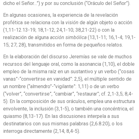
dicho el Señor…”) y por su conclusión (“Oráculo del Señor”).
En algunas ocasiones, la experiencia de la revelación
profética se relaciona con la
visión
de algún objeto o acción
(1,11-12.13-19; 18,1-12; 24,1-10; 38,21-22) o con la
realización de alguna
acción simbólica
(13,1-11; 16,1-4; 19,1-
15; 27; 28), transmitidos en forma de pequeños relatos.
En la elaboración del discurso Jeremías se vale de muchos
recursos del lenguaje oral, como la asonancia (1,10), el doble
empleo de la misma raíz en un sustantivo y un verbo (“cosas
vanas”-“convertirse en vanidad”: 2,5), el múltiple sentido de
un nombre (“almendro”-“vigilante”: 1,11) o de un verbo
(“volver”, “convertirse”, “cambiar”, “restaurar”; cf. 2,1-3,5; 8,4-
5). En la composición de sus oráculos, emplea una estructura
envolvente, la inclusión (3,1-5), o también una concéntrica, el
quiasmo (8,13-17). En las discusiones interpela a sus
destinatarios con sus mismas palabras (2,6.8.20), o los
interroga directamente (2,14; 8,4-5).