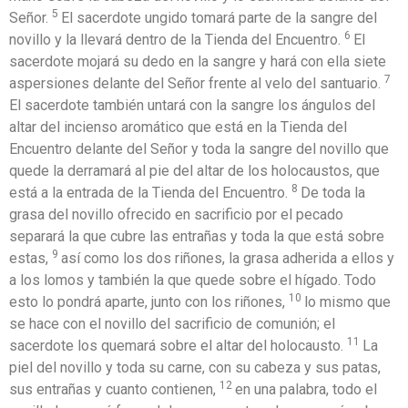
5
Señor.
El sacerdote ungido tomará parte de la sangre del
6
novillo y la llevará dentro de la Tienda del Encuentro.
El
sacerdote mojará su dedo en la sangre y hará con ella siete
7
aspersiones delante del Señor frente al velo del santuario.
El sacerdote también untará con la sangre los ángulos del
altar del incienso aromático que está en la Tienda del
Encuentro delante del Señor y toda la sangre del novillo que
quede la derramará al pie del altar de los holocaustos, que
8
está a la entrada de la Tienda del Encuentro.
De toda la
grasa del novillo ofrecido en sacrificio por el pecado
separará la que cubre las entrañas y toda la que está sobre
9
estas,
así como los dos riñones, la grasa adherida a ellos y
a los lomos y también la que quede sobre el hígado. Todo
10
esto lo pondrá aparte, junto con los riñones,
lo mismo que
se hace con el novillo del sacrificio de comunión; el
11
sacerdote los quemará sobre el altar del holocausto.
La
piel del novillo y toda su carne, con su cabeza y sus patas,
12
sus entrañas y cuanto contienen,
en una palabra, todo el