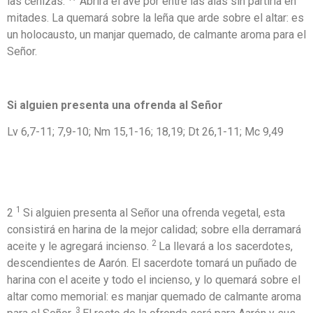
las cenizas.
Abrirá el ave por entre las alas sin partirla en
mitades. La quemará sobre la leña que arde sobre el altar: es
un holocausto, un manjar quemado, de calmante aroma para el
Señor.
Si alguien presenta una ofrenda al Señor
Lv 6,7-11; 7,9-10; Nm 15,1-16; 18,19; Dt 26,1-11; Mc 9,49
1
2
Si alguien presenta al Señor una ofrenda vegetal, esta
consistirá en harina de la mejor calidad; sobre ella derramará
2
aceite y le agregará incienso.
La llevará a los sacerdotes,
descendientes de Aarón. El sacerdote tomará un puñado de
harina con el aceite y todo el incienso, y lo quemará sobre el
altar como memorial: es manjar quemado de calmante aroma
3