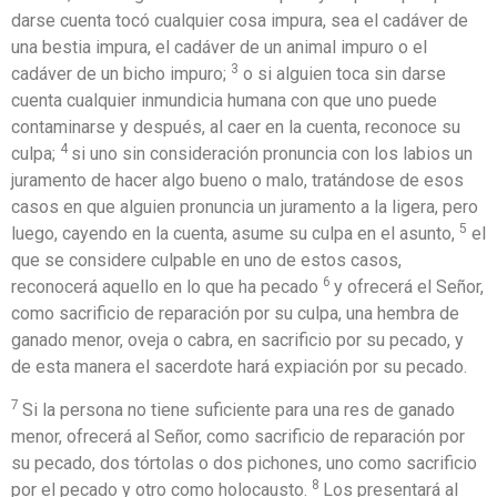
darse cuenta tocó cualquier cosa impura, sea el cadáver de
una bestia impura, el cadáver de un animal impuro o el
3
cadáver de un bicho impuro;
o si alguien toca sin darse
cuenta cualquier inmundicia humana con que uno puede
contaminarse y después, al caer en la cuenta, reconoce su
4
culpa;
si uno sin consideración pronuncia con los labios un
juramento de hacer algo bueno o malo, tratándose de esos
casos en que alguien pronuncia un juramento a la ligera, pero
5
luego, cayendo en la cuenta, asume su culpa en el asunto,
el
que se considere culpable en uno de estos casos,
6
reconocerá aquello en lo que ha pecado
y ofrecerá el Señor,
como sacrificio de reparación por su culpa, una hembra de
ganado menor, oveja o cabra, en sacrificio por su pecado, y
de esta manera el sacerdote hará expiación por su pecado.
7
Si la persona no tiene suficiente para una res de ganado
menor, ofrecerá al Señor, como sacrificio de reparación por
su pecado, dos tórtolas o dos pichones, uno como sacrificio
8
por el pecado y otro como holocausto.
Los presentará al