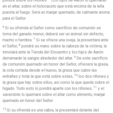
pondrá sobre los riñones.
Los hijos de Aarón lo quemarán
en el altar, sobre el holocausto que está encima de la leña
puesta al fuego. Será un manjar quemado, de calmante aroma
para el Señor.
6
Si su ofrenda al Señor como sacrificio de comunión se
toma del ganado menor, deberá ser un animal sin defecto,
7
macho o hembra.
Si se ofrece una oveja, la presentará ante
8
el Señor,
pondrá su mano sobre la cabeza de la víctima, la
inmolará ante la Tienda del Encuentro y los hijos de Aarón
9
derramarán la sangre alrededor del altar.
De este sacrificio
de comunión quemado en honor del Señor, ofrecerá la grasa,
la cola cortada desde el hueso, la grasa que cubre las
10
entrañas y toda la que está sobre estas,
los dos riñones y
la grasa que hay sobre ellos, así como la que queda sobre el
11
hígado. Todo esto lo pondrá aparte con los riñones,
y el
sacerdote lo quemará sobre el altar como alimento, manjar
quemado en honor del Señor.
12
Si su ofrenda es una cabra, la presentará delante del