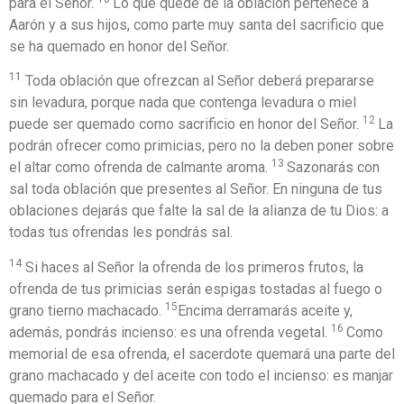
para el Señor.
Lo que quede de la oblación pertenece a
Aarón y a sus hijos, como parte muy santa del sacrificio que
se ha quemado en honor del Señor.
11
Toda oblación que ofrezcan al Señor deberá prepararse
sin levadura, porque nada que contenga levadura o miel
12
puede ser quemado como sacrificio en honor del Señor.
La
podrán ofrecer como primicias, pero no la deben poner sobre
13
el altar como ofrenda de calmante aroma.
Sazonarás con
sal toda oblación que presentes al Señor. En ninguna de tus
oblaciones dejarás que falte la sal de la alianza de tu Dios: a
todas tus ofrendas les pondrás sal.
14
Si haces al Señor la ofrenda de los primeros frutos, la
ofrenda de tus primicias serán espigas tostadas al fuego o
15
grano tierno machacado.
Encima derramarás aceite y,
16
además, pondrás incienso: es una ofrenda vegetal.
Como
memorial de esa ofrenda, el sacerdote quemará una parte del
grano machacado y del aceite con todo el incienso: es manjar
quemado para el Señor.