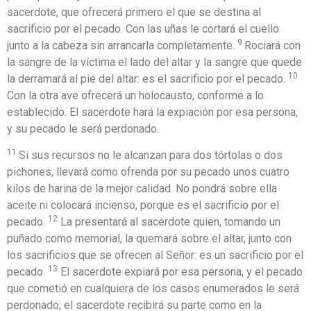
sacerdote, que ofrecerá primero el que se destina al
sacrificio por el pecado. Con las uñas le cortará el cuello
9
junto a la cabeza sin arrancarla completamente.
Rociará con
la sangre de la víctima el lado del altar y la sangre que quede
10
la derramará al pie del altar: es el sacrificio por el pecado.
Con la otra ave ofrecerá un holocausto, conforme a lo
establecido. El sacerdote hará la expiación por esa persona,
y su pecado le será perdonado.
11
Si sus recursos no le alcanzan para dos tórtolas o dos
pichones, llevará como ofrenda por su pecado unos cuatro
kilos de harina de la mejor calidad. No pondrá sobre ella
aceite ni colocará incienso, porque es el sacrificio por el
12
pecado.
La presentará al sacerdote quien, tomando un
puñado como memorial, la quemará sobre el altar, junto con
los sacrificios que se ofrecen al Señor: es un sacrificio por el
13
pecado.
El sacerdote expiará por esa persona, y el pecado
que cometió en cualquiera de los casos enumerados le será
perdonado; el sacerdote recibirá su parte como en la