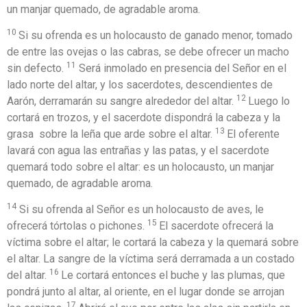
un manjar quemado, de agradable aroma.
10
Si su ofrenda es un holocausto de ganado menor, tomado
de entre las ovejas o las cabras, se debe ofrecer un macho
11
sin defecto.
Será inmolado en presencia del Señor en el
lado norte del altar, y los sacerdotes, descendientes de
12
Aarón, derramarán su sangre alrededor del altar.
Luego lo
cortará en trozos, y el sacerdote dispondrá la cabeza y la
13
grasa sobre la leña que arde sobre el altar.
El oferente
lavará con agua las entrañas y las patas, y el sacerdote
quemará todo sobre el altar: es un holocausto, un manjar
quemado, de agradable aroma.
14
Si su ofrenda al Señor es un holocausto de aves, le
15
ofrecerá tórtolas o pichones.
El sacerdote ofrecerá la
víctima sobre el altar; le cortará la cabeza y la quemará sobre
el altar. La sangre de la víctima será derramada a un costado
16
del altar.
Le cortará entonces el buche y las plumas, que
pondrá junto al altar, al oriente, en el lugar donde se arrojan
17