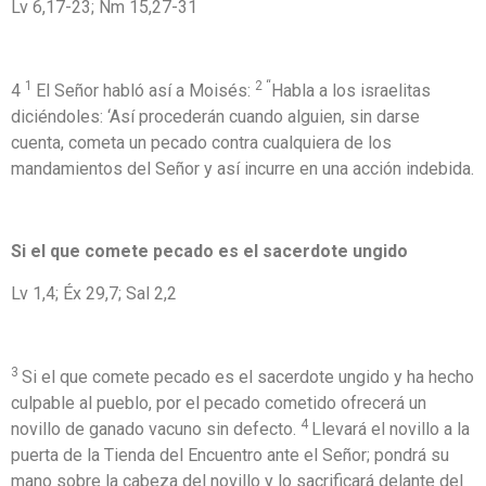
Lv 6,17-23; Nm 15,27-31
1
2 “
4
El Señor habló así a Moisés:
Habla a los israelitas
diciéndoles: ‘Así procederán cuando alguien, sin darse
cuenta, cometa un pecado contra cualquiera de los
mandamientos del Señor y así incurre en una acción indebida.
Si el que comete pecado es el sacerdote ungido
Lv 1,4; Éx 29,7; Sal 2,2
3
Si el que comete pecado es el sacerdote ungido y ha hecho
culpable al pueblo, por el pecado cometido ofrecerá un
4
novillo de ganado vacuno sin defecto.
Llevará el novillo a la
puerta de la Tienda del Encuentro ante el Señor; pondrá su
mano sobre la cabeza del novillo y lo sacrificará delante del