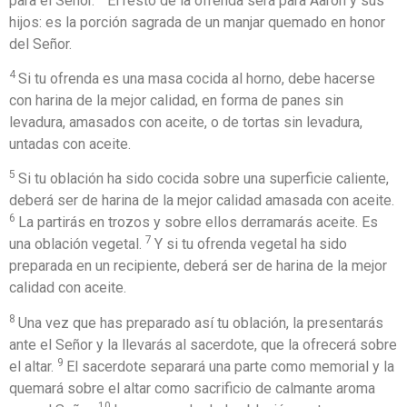
para el Señor.
El resto de la ofrenda será para Aarón y sus
hijos: es la porción sagrada de un manjar quemado en honor
del Señor.
4
Si tu ofrenda es una masa cocida al horno, debe hacerse
con harina de la mejor calidad, en forma de panes sin
levadura, amasados con aceite, o de tortas sin levadura,
untadas con aceite.
5
Si tu oblación ha sido cocida sobre una superficie caliente,
deberá ser de harina de la mejor calidad amasada con aceite.
6
La partirás en trozos y sobre ellos derramarás aceite. Es
7
una oblación vegetal.
Y si tu ofrenda vegetal ha sido
preparada en un recipiente, deberá ser de harina de la mejor
calidad con aceite.
8
Una vez que has preparado así tu oblación, la presentarás
ante el Señor y la llevarás al sacerdote, que la ofrecerá sobre
9
el altar.
El sacerdote separará una parte como memorial y la
quemará sobre el altar como sacrificio de calmante aroma
10