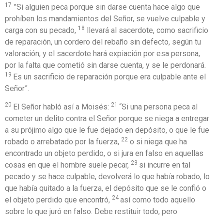
17
”Si alguien peca porque sin darse cuenta hace algo que
prohíben los mandamientos del Señor, se vuelve culpable y
18
carga con su pecado,
llevará al sacerdote, como sacrificio
de reparación, un cordero del rebaño sin defecto, según tu
valoración, y el sacerdote hará expiación por esa persona,
por la falta que cometió sin darse cuenta, y se le perdonará.
19
Es un sacrificio de reparación porque era culpable ante el
Señor”.
20
21
El Señor habló así a Moisés:
“Si una persona peca al
cometer un delito contra el Señor porque se niega a entregar
a su prójimo algo que le fue dejado en depósito, o que le fue
22
robado o arrebatado por la fuerza,
o si niega que ha
encontrado un objeto perdido, o si jura en falso en aquellas
23
cosas en que el hombre suele pecar,
si incurre en tal
pecado y se hace culpable, devolverá lo que había robado, lo
que había quitado a la fuerza, el depósito que se le confió o
24
el objeto perdido que encontró,
así como todo aquello
sobre lo que juró en falso. Debe restituir todo, pero