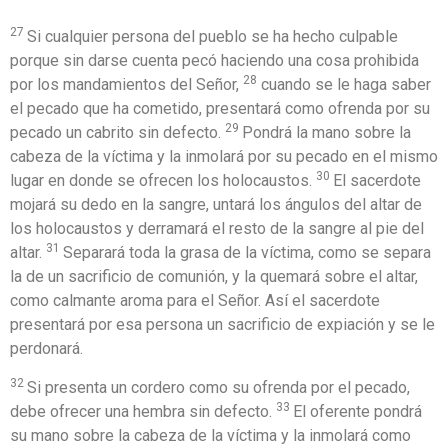
27
Si cualquier persona del pueblo se ha hecho culpable
porque sin darse cuenta pecó haciendo una cosa prohibida
28
por los mandamientos del Señor,
cuando se le haga saber
el pecado que ha cometido, presentará como ofrenda por su
29
pecado un cabrito sin defecto.
Pondrá la mano sobre la
cabeza de la víctima y la inmolará por su pecado en el mismo
30
lugar en donde se ofrecen los holocaustos.
El sacerdote
mojará su dedo en la sangre, untará los ángulos del altar de
los holocaustos y derramará el resto de la sangre al pie del
31
altar.
Separará toda la grasa de la víctima, como se separa
la de un sacrificio de comunión, y la quemará sobre el altar,
como calmante aroma para el Señor. Así el sacerdote
presentará por esa persona un sacrificio de expiación y se le
perdonará.
32
Si presenta un cordero como su ofrenda por el pecado,
33
debe ofrecer una hembra sin defecto.
El oferente pondrá
su mano sobre la cabeza de la víctima y la inmolará como