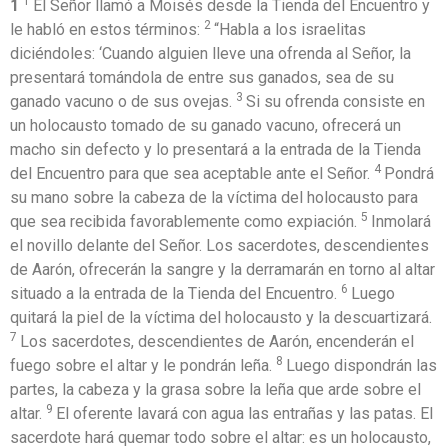
1
1
El Señor llamó a Moisés desde la Tienda del Encuentro y
2
le habló en estos términos:
“Habla a los israelitas
diciéndoles: ‘Cuando alguien lleve una ofrenda al Señor, la
presentará tomándola de entre sus ganados, sea de su
3
ganado vacuno o de sus ovejas.
Si su ofrenda consiste en
un holocausto tomado de su ganado vacuno, ofrecerá un
macho sin defecto y lo presentará a la entrada de la Tienda
4
del Encuentro para que sea aceptable ante el Señor.
Pondrá
su mano sobre la cabeza de la víctima del holocausto para
5
que sea recibida favorablemente como expiación.
Inmolará
el novillo delante del Señor. Los sacerdotes, descendientes
de Aarón, ofrecerán la sangre y la derramarán en torno al altar
6
situado a la entrada de la Tienda del Encuentro.
Luego
quitará la piel de la víctima del holocausto y la descuartizará.
7
Los sacerdotes, descendientes de Aarón, encenderán el
8
fuego sobre el altar y le pondrán leña.
Luego dispondrán las
partes, la cabeza y la grasa sobre la leña que arde sobre el
9
altar.
El oferente lavará con agua las entrañas y las patas. El
sacerdote hará quemar todo sobre el altar: es un holocausto,