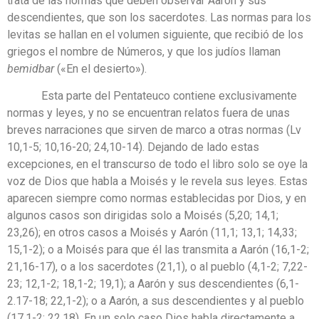
trata de las normas que deben observar Aarón y sus
descendientes, que son los sacerdotes. Las normas para los
levitas se hallan en el volumen siguiente, que recibió de los
griegos el nombre de Números, y que los judíos llaman
bemidbar
(«En el desierto»).
Esta parte del Pentateuco contiene exclusivamente
normas y leyes, y no se encuentran relatos fuera de unas
breves narraciones que sirven de marco a otras normas (Lv
10,1-5; 10,16-20; 24,10-14). Dejando de lado estas
excepciones, en el transcurso de todo el libro solo se oye la
voz de Dios que habla a Moisés y le revela sus leyes. Estas
aparecen siempre como normas establecidas por Dios, y en
algunos casos son dirigidas solo a Moisés (5,20; 14,1;
23,26); en otros casos a Moisés y Aarón (11,1; 13,1; 14,33;
15,1-2); o a Moisés para que él las transmita a Aarón (16,1-2;
21,16-17), o a los sacerdotes (21,1), o al pueblo (4,1-2; 7,22-
23; 12,1-2; 18,1-2; 19,1); a Aarón y sus descendientes (6,1-
2.17-18; 22,1-2); o a Aarón, a sus descendientes y al pueblo
(17,1-2; 22,18). En un solo caso Dios habla directamente a