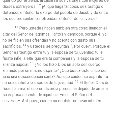
querido por el Señor, al casarse sus varones con mujeres de
12
dioses extranjeros.
¡Al que haga tal cosa, sea testigo o
defensor, el Señor lo extirpe del pueblo de Jacob y de entre
los que presentan las ofrendas al Señor del universo!
13
Pero ustedes hacen también otra cosa: inundan el
altar del Señor de lágrimas, llantos y gemidos, porque él ya
no se fija en sus ofrendas y no acepta con gusto sus
14
sacrificios,
y ustedes se preguntan: “¿Por qué?”. Porque el
Señor es testigo entre tú y la esposa de tu juventud; tú le
fuiste infiel a ella, que era tu compañera y la esposa de tu
15
alianza nupcial.
¿No los hizo Dios un solo ser, cuerpo
animado por un mismo espíritu? ¿Qué busca este único ser
sino una descendencia santa? Así que cuiden su espíritu. Tú
16
no seas infiel a la esposa de tu juventud.
El Señor, Dios de
Israel, afirma: el que se divorcia porque ha dejado de amar a
su esposa se viste de injusticia –dice el Señor del
universo–. Así, pues, cuiden su espíritu: no sean infieles.