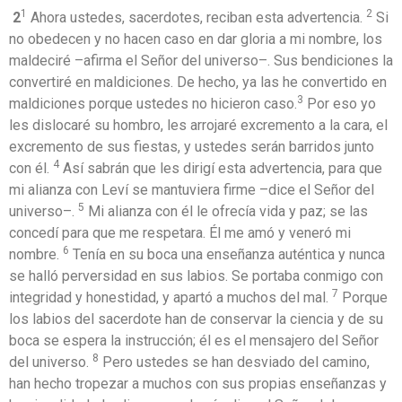
1
2
2
Ahora ustedes, sacerdotes, reciban esta advertencia.
Si
no obedecen y no hacen caso en dar gloria a mi nombre, los
maldeciré –afirma el Señor del universo–. Sus bendiciones la
convertiré en maldiciones. De hecho, ya las he convertido en
3
maldiciones porque ustedes no hicieron caso.
Por eso yo
les dislocaré su hombro, les arrojaré excremento a la cara, el
excremento de sus fiestas, y ustedes serán barridos junto
4
con él.
Así sabrán que les dirigí esta advertencia, para que
mi alianza con Leví se mantuviera firme –dice el Señor del
5
universo–.
Mi alianza con él le ofrecía vida y paz; se las
concedí para que me respetara. Él me amó y veneró mi
6
nombre.
Tenía en su boca una enseñanza auténtica y nunca
se halló perversidad en sus labios. Se portaba conmigo con
7
integridad y honestidad, y apartó a muchos del mal.
Porque
los labios del sacerdote han de conservar la ciencia y de su
boca se espera la instrucción; él es el mensajero del Señor
8
del universo.
Pero ustedes se han desviado del camino,
han hecho tropezar a muchos con sus propias enseñanzas y