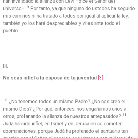
han invalidado la alianza con Leví –dice el Señor del
9
universo–.
Por tanto, ya que ninguno de ustedes ha seguido
mis caminos ni ha tratado a todos por igual al aplicar la ley,
también yo los haré despreciables y viles ante todo el
pueblo.
III.
No seas infiel a la esposa de tu juventud
[3]
10
¿No tenemos todos un mismo Padre? ¿No nos creó el
mismo Dios? ¿Por qué, entonces, nos engañamos unos a
11
otros, profanando la alianza de nuestros antepasados?
Judá ha sido infiel; en Israel y en Jerusalén se cometen
abominaciones, porque Judá ha profanado el santuario tan