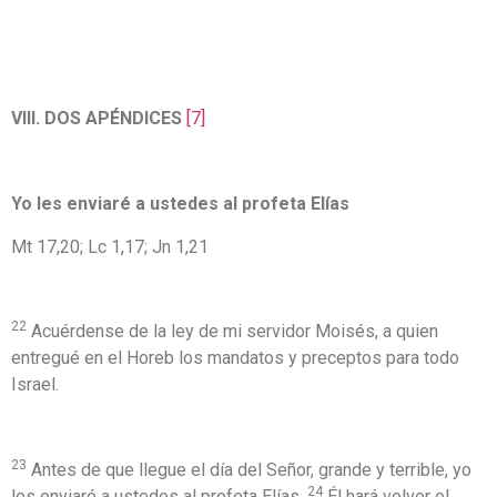
VIII. DOS APÉNDICES
[7]
Yo les enviaré a ustedes al profeta Elías
Mt 17,20; Lc 1,17; Jn 1,21
22
Acuérdense de la ley de mi servidor Moisés, a quien
entregué en el Horeb los mandatos y preceptos para todo
Israel.
23
Antes de que llegue el día del Señor, grande y terrible, yo
24
les enviaré a ustedes al profeta Elías.
Él hará volver el