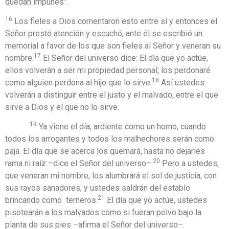
quedan impunes”.
16
Los fieles a Dios comentaron esto entre sí y entonces el
Señor prestó atención y escuchó; ante él se escribió un
memorial a favor de los que son fieles al Señor y veneran su
17
nombre.
El Señor del universo dice: El día que yo actúe,
ellos volverán a ser mi propiedad personal; los perdonaré
18
como alguien perdona al hijo que lo sirve.
Así ustedes
volverán a distinguir entre el justo y el malvado, entre el que
sirve a Dios y el que no lo sirve.
19
Ya viene el día, ardiente como un horno, cuando
todos los arrogantes y todos los malhechores serán como
paja. El día que se acerca los quemará, hasta no dejarles
20
rama ni raíz –dice el Señor del universo–.
Pero a ustedes,
que veneran mi nombre, los alumbrará el sol de justicia, con
sus rayos sanadores; y ustedes saldrán del establo
21
brincando como terneros.
El día que yo actúe, ustedes
pisotearán a los malvados como si fueran polvo bajo la
planta de sus pies –afirma el Señor del universo–.