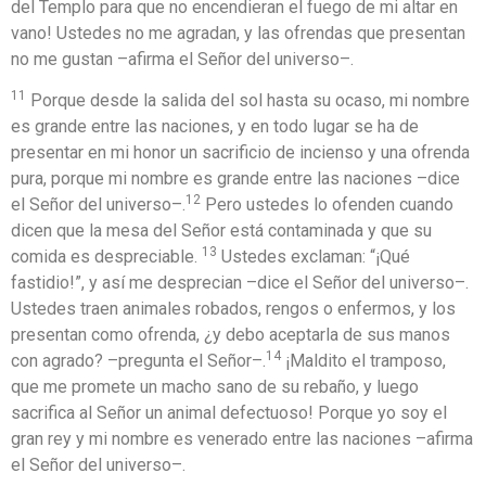
del Templo para que no encendieran el fuego de mi altar en
vano! Ustedes no me agradan, y las ofrendas que presentan
no me gustan –afirma el Señor del universo–.
11
Porque desde la salida del sol hasta su ocaso, mi nombre
es grande entre las naciones, y en todo lugar se ha de
presentar en mi honor un sacrificio de incienso y una ofrenda
pura, porque mi nombre es grande entre las naciones –dice
12
el Señor del universo–.
Pero ustedes lo ofenden cuando
dicen que la mesa del Señor está contaminada y que su
13
comida es despreciable.
Ustedes exclaman: “¡Qué
fastidio!”, y así me desprecian –dice el Señor del universo–.
Ustedes traen animales robados, rengos o enfermos, y los
presentan como ofrenda, ¿y debo aceptarla de sus manos
14
con agrado? –pregunta el Señor–.
¡Maldito el tramposo,
que me promete un macho sano de su rebaño, y luego
sacrifica al Señor un animal defectuoso! Porque yo soy el
gran rey y mi nombre es venerado entre las naciones –afirma
el Señor del universo–.