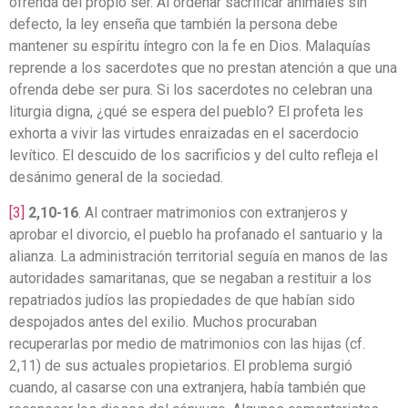
ofrenda del propio ser. Al ordenar sacrificar animales sin
defecto, la ley enseña que también la persona debe
mantener su espíritu íntegro con la fe en Dios. Malaquías
reprende a los sacerdotes que no prestan atención a que una
ofrenda debe ser pura. Si los sacerdotes no celebran una
liturgia digna, ¿qué se espera del pueblo? El profeta les
exhorta a vivir las virtudes enraizadas en el sacerdocio
levítico. El descuido de los sacrificios y del culto refleja el
desánimo general de la sociedad.
[3]
2,10-16
. Al contraer matrimonios con extranjeros y
aprobar el divorcio, el pueblo ha profanado el santuario y la
alianza. La administración territorial seguía en manos de las
autoridades samaritanas, que se negaban a restituir a los
repatriados judíos las propiedades de que habían sido
despojados antes del exilio. Muchos procuraban
recuperarlas por medio de matrimonios con las hijas (cf.
2,11) de sus actuales propietarios. El problema surgió
cuando, al casarse con una extranjera, había también que