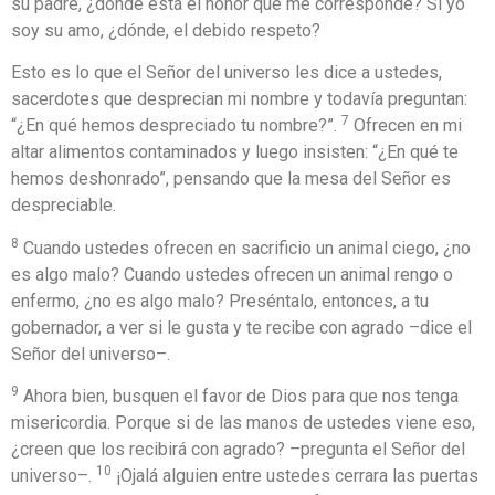
su padre, ¿dónde está el honor que me corresponde? Si yo
soy su amo, ¿dónde, el debido respeto?
Esto es lo que el Señor del universo les dice a ustedes,
sacerdotes que desprecian mi nombre y todavía preguntan:
7
“¿En qué hemos despreciado tu nombre?”.
Ofrecen en mi
altar alimentos contaminados y luego insisten: “¿En qué te
hemos deshonrado”, pensando que la mesa del Señor es
despreciable.
8
Cuando ustedes ofrecen en sacrificio un animal ciego, ¿no
es algo malo? Cuando ustedes ofrecen un animal rengo o
enfermo, ¿no es algo malo? Preséntalo, entonces, a tu
gobernador, a ver si le gusta y te recibe con agrado –dice el
Señor del universo–.
9
Ahora bien, busquen el favor de Dios para que nos tenga
misericordia. Porque si de las manos de ustedes viene eso,
¿creen que los recibirá con agrado? –pregunta el Señor del
10
universo–.
¡Ojalá alguien entre ustedes cerrara las puertas