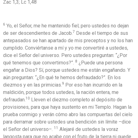
Zac 1,3; Lc 1,48
6
Yo, el Señor, me he mantenido fiel; pero ustedes no dejan
7
de ser descendientes de Jacob.
Desde el tiempo de sus
antepasados se han apartado de mis preceptos y no los han
cumplido. Conviértanse a mí y yo me convertiré a ustedes,
dice el Señor del universo. Pero ustedes preguntan: “¿Por
8
qué tenemos que convertirnos?”.
¿Puede una persona
engañar a Dios? Sí, porque ustedes me están engañando. Y
aún preguntan: “¿En qué te hemos defraudado?”. En los
9
diezmos y en las primicias.
Por eso han incurrido en la
maldición, porque todos ustedes, la nación entera, me
10
defraudan.
Lleven el diezmo completo al depósito de
provisiones, para que haya sustento en mi Templo. Hagan la
prueba conmigo y verán cómo abro las compuertas del cielo
para derramar sobre ustedes una bendición sin límite –dice
11
el Señor del universo–.
Alejaré de ustedes la voraz
langosta para que no acabe con el fruto de la tierra ni quede