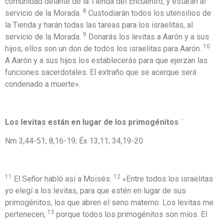
comunidad delante de la Tienda del Encuentro, y estarán al
8
servicio de la Morada.
Custodiarán todos los utensilios de
la Tienda y harán todas las tareas para los israelitas, al
9
servicio de la Morada.
Donarás los levitas a Aarón y a sus
10
hijos; ellos son un don de todos los israelitas para Aarón.
A Aarón y a sus hijos los establecerás para que ejerzan las
funciones sacerdotales. El extraño que se acerque será
condenado a muerte».
Los levitas están en lugar de los primogénitos
¨
Nm 3,44-51; 8,16-19; Éx 13,11; 34,19-20
11
12
El Señor habló así a Moisés:
«Entre todos los israelitas
yo elegí a los levitas, para que estén en lugar de sus
primogénitos, los que abren el seno materno. Los levitas me
13
pertenecen,
porque todos los primogénitos son míos. El