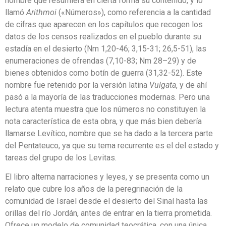
nombre que resumiera en cierta forma su contenido, y lo
llamó
Arithmoi
(«Números»), como referencia a la cantidad
de cifras que aparecen en los capítulos que recogen los
datos de los censos realizados en el pueblo durante su
estadía en el desierto (Nm 1,20-46; 3,15-31; 26,5-51), las
enumeraciones de ofrendas (7,10-83; Nm 28–29) y de
bienes obtenidos como botín de guerra (31,32-52). Este
nombre fue retenido por la versión latina
Vulgata
, y de ahí
pasó a la mayoría de las traducciones modernas. Pero una
lectura atenta muestra que los números no constituyen la
nota característica de esta obra, y que más bien debería
llamarse Levítico, nombre que se ha dado a la tercera parte
del Pentateuco, ya que su tema recurrente es el del estado y
tareas del grupo de los Levitas.
El libro alterna narraciones y leyes, y se presenta como un
relato que cubre los años de la peregrinación de la
comunidad de Israel desde el desierto del Sinaí hasta las
orillas del río Jordán, antes de entrar en la tierra prometida.
Ofrece un modelo de comunidad teocrática, con una única