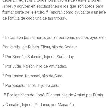
deberán registrar a todos los mayores de veinte años en
Israel, y agrupar en escuadrones a los que son aptos para
4
formar parte del ejército.
Tendrán como ayudante a un jefe
de familia de cada una de las tribus».
5
Estos son los nombres de las personas que los ayudarán:
Por la tribu de Rubén: Elisur, hijo de Sedeur.
6
Por Simeón: Salumiel, hijo de Surisaday.
7
Por Judá, Najsón, hijo de Aminadab.
8
Por Isacar: Natanael, hijo de Suar.
9
Por Zabulón: Eliab, hijo de Jalón.
10
Por los hijos de José: Elisamá, hijo de Amiud por Efraín;
y Gamaliel, hijo de Pedasur, por Manasés.