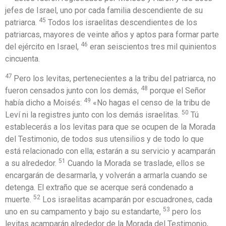
jefes de Israel, uno por cada familia descendiente de su
45
patriarca.
Todos los israelitas descendientes de los
patriarcas, mayores de veinte años y aptos para formar parte
46
del ejército en Israel,
eran seiscientos tres mil quinientos
cincuenta.
47
Pero los levitas, pertenecientes a la tribu del patriarca, no
48
fueron censados junto con los demás,
porque el Señor
49
había dicho a Moisés:
«No hagas el censo de la tribu de
50
Leví ni la registres junto con los demás israelitas.
Tú
establecerás a los levitas para que se ocupen de la Morada
del Testimonio, de todos sus utensilios y de todo lo que
está relacionado con ella; estarán a su servicio y acamparán
51
a su alrededor.
Cuando la Morada se traslade, ellos se
encargarán de desarmarla, y volverán a armarla cuando se
detenga. El extraño que se acerque será condenado a
52
muerte.
Los israelitas acamparán por escuadrones, cada
53
uno en su campamento y bajo su estandarte,
pero los
levitas acamparán alrededor de la Morada del Testimonio,