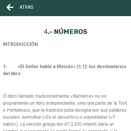
ATRAS
4
.- NÚMEROS
INTRODUCCIÓN
1- «El Señor habló a Moisés» (1,1): los destinatarios
del libro
El libro llamado tradicionalmente «Números» no es
propiamente un libro independiente, sino una parte de la
Torá
o Pentateuco, que la tradición judía designa por sus palabras
iniciales:
bemidbar
(«En el desierto») o
wayeddaber
(«Y
habló»). La versión griega del
AT
(
LXX
) intentó darle un