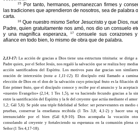
15
 Por tanto, hermanos, permanezcan firmes y conser
las tradiciones que aprendieron de nosotros, sea de palabra o 
carta.
16
 Que nuestro mismo Señor Jesucristo y que Dios, nues
Padre, quien gratuitamente nos amó, nos dio un consuelo ete
17
y una magnífica esperanza, 
 consuele sus corazones y 
afiance en todo bien, lo mismo de obra que de palabra.
2,13-17:
 La acción de gracias a Dios tiene una estructura trinitaria: se dirige a
Padre quien, por el Señor Jesús, nos regaló la salvación que se realiza hoy median
acción santificadora del Espíritu. Los motivos para dar gracias son similares 
oración de intercesión (
nota a 1,11-12
). El discípulo está llamado a caminar
elección de Dios en el don de la salvación cuyo principal fruto es la filiación di
Este primer fruto, que el discípulo conoce y recibe por el anuncio y la aceptaci
«nuestro Evangelio» (2,14; 1 Tes 1,5), se va haciendo fecundo gracias a la sin
entre la santificación del Espíritu y la fe del creyente que actúa mediante el amor 
1,2; Gál 5,6). Se pide una triple fidelidad al Señor: ser perseverantes en medio d
pruebas, conservar la enseñanza recibida (1 Tes 3,8; 4,1-2) y hacer una op
irrenunciable por el bien (Gál 6,9-10). Dios acompaña la vocación otor
consolando al creyente y fortaleciendo su esperanza en la comunión plena co
Señor (1 Tes 4,17-18). 