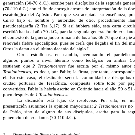
generación (30-70 d.C.), escribe para discípulos de la segunda genera
(70-110 d.C.) con el fin de corregir errores de interpretación de la doct
Carta
 bajo el nombre y autoridad de otro, procedimiento llam
pseudoepigrafía (2 Tes 3,17). Si así hubiera sido, esta carta circula
escribió hacia el año 70 d.C., para la segunda generación de cristianos
el contexto de la guerra judeo-romana de los años 66-70 que dio pie a
renovada fiebre apocalíptica, pues se creía que llegaba el fin del mu
Otros la datan en el último decenio del siglo I.
Otros estudiosos, en cambio, acentuando el paralelismo
algunos puntos a nivel literario como teológico en ambas 
Ca
sostienen que 
2 Tesalonicenses
 fue escrita por el mismo autor 
Tesalonicenses
, es decir, por Pablo; la firma, por tanto, corresponder
él. En este caso, el destinario sería la comunidad de discípulos d
ciudad portuaria de Tesalónica, compuesta sobre todo por paga
convertidos. Pablo la habría escrito en Corintio hacia el año 50 o 51 d
poco después de 
1 Tesalonicenses
. 
La discusión está lejos de resolverse. Por ello, en nues
presentación asumimos la opinión mayoritaria: 
2 Tesalonicenses
 no s
de Pablo, sino de alguno de sus discípulos, escrita para la seg
generación de cristianos (70-110 d.C.). 
2-
Organización literaria y actualidad