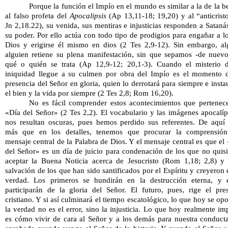
Porque la función el Impío en el mundo es similar a la de la bes
al falso profeta del 
Apocalipsis
 (Ap 13,11-18; 19,20) y al “anticristo
Jn 2,18.22), su venida, sus mentiras e injusticias responden a Satanás
su poder. Por ello actúa con todo tipo de prodigios para engañar a lo
Dios y erigirse él mismo en dios (2 Tes 2,9-12). Sin embargo, al
alguien retiene su plena manifestación, sin que sepamos -de nuevo
qué o quién se trata (Ap 12,9-12; 20,1-3). Cuando el misterio d
iniquidad llegue a su culmen por obra del Impío es el momento d
presencia del Señor en gloria, quien lo derrotará para siempre e instau
el bien y la vida por siempre (2 Tes 2,8; Rom 16,20). 
No es fácil comprender estos acontecimientos que pertenece
«Día del Señor» (2 Tes 2,2). El vocabulario y las imágenes apocalípt
nos resultan oscuras, pues hemos perdido sus referentes. De aquí 
más que en los detalles, tenemos que procurar la comprensión 
mensaje central de la Palabra de Dios. Y el mensaje central es que el 
del Señor» es un día de juicio para condenación de los que no quisi
aceptar la Buena Noticia acerca de Jesucristo (Rom 1,18; 2,8) y 
salvación de los que han sido santificados por el Espíritu y creyeron e
verdad. Los primeros se hundirán en la destrucción eterna, y é
participarán de la gloria del Señor. El futuro, pues, rige el pres
cristiano. Y si así culminará el tiempo escatológico, lo que hoy se opo
la verdad no es el error, sino la injusticia. Lo que hoy realmente imp
es cómo vivir de cara al Señor y a los demás para nuestra conducta