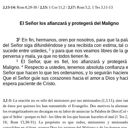
2,13-14:
 Rom 8,29-30 / 
2,15:
 1 Cor 11,2 / 
2,17:
 Rom 5,2; 1 Tes 3,11-13
El Señor los afianzará y protegerá del Maligno
1
3
 En fin, hermanos, oren por nosotros, para que la pal
del Señor siga difundiéndose y sea recibida con estima, tal c
2
sucede entre ustedes, 
 y para que nos veamos libres de la ge
perversa y mala, ya que no todos tienen fe.
3
 El Señor, que es fiel, los afianzará y protegerá 
4
Maligno. 
 Respecto a ustedes, tenemos absoluta confianza en
Señor que hacen lo que les ordenamos, y lo seguirán haciend
Que el Señor guíe sus corazones hacia el amor a Dios y hacia
espera paciente de Cristo. 
3,1-5:
 La oración no es sólo del misionero por sus misionados (1,3.11), sino ta
de éstos por quienes les han transmitido el Evangelio. Dos motivos la alientan
los evangelizadores no decaigan en su labor de anunciar la Palabra de Dios (Col 4
que el Señor –porque es fiel– los libre de los que buscan hacerles el mal (1 Tes 2
16; Rom 15,30-31). La propósito es que todos, misioneros y misionados
consoliden en el bien, porque Dios los protege del Maligno y de las fuerzas que 