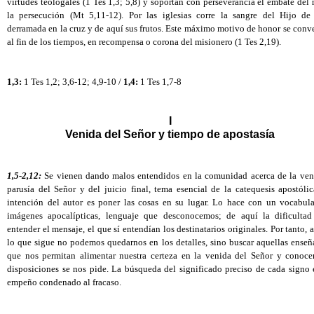
virtudes teologales (1 Tes 1,3; 5,8) y soportan con perseverancia el embate del 
la persecución (Mt 5,11-12). Por las iglesias corre la sangre del Hijo de 
derramada en la cruz y de aquí sus frutos. Este máximo motivo de honor se conver
al fin de los tiempos, en recompensa o corona del misionero (1 Tes 2,19). 
1,3:
 1 Tes 1,2; 3,6-12; 4,9-10 / 
1,4:
 1 Tes 1,7-8
I
Venida del Señor y tiempo de apostasía
1,5-2,12: 
Se vienen dando malos entendidos en la comunidad acerca de la veni
parusía del Señor y del juicio final, tema esencial de la catequesis apostólic
intención del autor es poner las cosas en su lugar. Lo hace con un vocabular
imágenes apocalípticas, lenguaje que desconocemos; de aquí la dificultad 
entender el mensaje, el que sí entendían los destinatarios originales. Por tanto, al
lo que sigue no podemos quedarnos en los detalles, sino buscar aquellas enseña
que nos permitan alimentar nuestra certeza en la venida del Señor y conocer
disposiciones se nos pide. La búsqueda del significado preciso de cada signo e
empeño condenado al fracaso. 