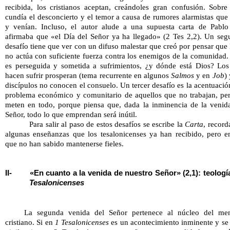
recibida, los cristianos aceptan, creándoles gran confusión. Sobre 
cundía el desconcierto y el temor a causa de rumores alarmistas que 
y venían. Incluso, el autor alude a una supuesta carta de Pablo
afirmaba que «el Día del Señor ya ha llegado» (2 Tes 2,2). Un seg
desafío tiene que ver con un difuso malestar que creó por pensar que 
no actúa con suficiente fuerza contra los enemigos de la comunidad. 
es perseguida y sometida a sufrimientos, ¿y dónde está Dios? Los
hacen sufrir prosperan (tema recurrente en algunos 
Salmos
 y en 
Job
) 
discípulos no conocen el consuelo. Un tercer desafío es la acentuación
problema económico y comunitario de aquellos que no trabajan, per
meten en todo, porque piensa que, dada la inminencia de la venida
Señor, todo lo que emprendan será inútil. 
Para salir al paso de estos desafíos se escribe la 
Carta
, record
algunas enseñanzas que los tesalonicenses ya han recibido, pero en
que no han sabido mantenerse fieles.
II-
«En cuanto a la venida de nuestro Señor» (2,1): teologí
Tesalonicenses
La segunda venida del Señor pertenece al núcleo del mens
cristiano. Si en 
1 Tesalonicenses
 es un acontecimiento inminente y se 