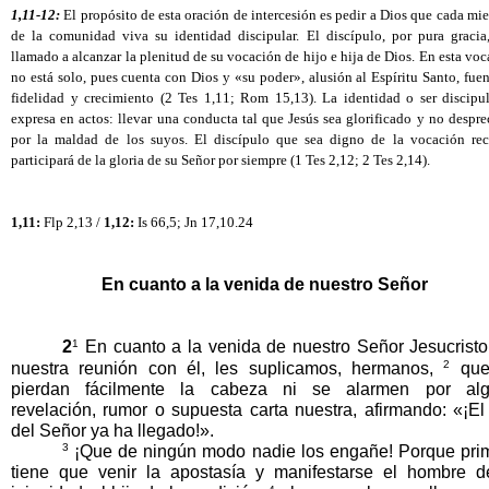
1,11-12:
 El propósito de esta oración de intercesión es pedir a Dios que cada mi
de la comunidad viva su identidad discipular. El discípulo, por pura gracia, 
llamado a alcanzar la plenitud de su vocación de hijo e hija de Dios. En esta voc
no está solo, pues cuenta con Dios y «su poder», alusión al Espíritu Santo, fuen
fidelidad y crecimiento (2 Tes 1,11; Rom 15,13). La identidad o ser discipula
expresa en actos: llevar una conducta tal que Jesús sea glorificado y no despre
por la maldad de los suyos. El discípulo que sea digno de la vocación reci
participará de la gloria de su Señor por siempre (1 Tes 2,12; 2 Tes 2,14). 
1,11:
 Flp 2,13 / 
1,12:
 Is 66,5; Jn 17,10.24
En cuanto a la venida de nuestro Señor
1
2
 En cuanto a la venida de nuestro Señor Jesucristo 
2
nuestra reunión con él, les suplicamos, hermanos, 
 que
pierdan fácilmente la cabeza
ni se alarmen por alg
revelación, rumor o supuesta carta nuestra, afirmando: «¡El 
del Señor ya ha llegado!». 
3
 ¡Que de ningún modo nadie los engañe! Porque prim
tiene que venir la apostasía y manifestarse el hombre de
4