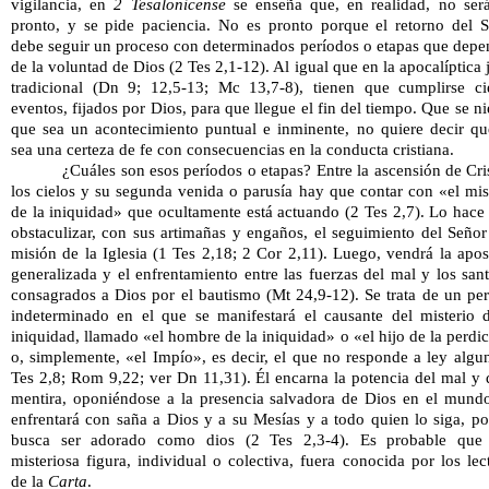
vigilancia, en 
2 Tesalonicense 
se enseña que, en realidad, no será
pronto, y se pide paciencia. No es pronto porque el retorno del S
debe seguir un proceso con determinados períodos o etapas que depe
de la voluntad de Dios (2 Tes 2,1-12). Al igual que en la apocalíptica j
tradicional (Dn 9; 12,5-13; Mc 13,7-8), tienen que cumplirse cie
eventos, fijados por Dios, para que llegue el fin del tiempo. Que se ni
que sea un acontecimiento puntual e inminente, no quiere decir qu
sea una certeza de fe con consecuencias en la conducta cristiana. 
¿Cuáles son esos períodos o etapas? Entre la ascensión de Cris
los cielos y su segunda venida o parusía hay que contar con «el mist
de la iniquidad» que ocultamente está actuando (2 Tes 2,7). Lo hace 
obstaculizar, con sus artimañas y engaños, el seguimiento del Señor 
misión de la Iglesia (1 Tes 2,18; 2 Cor 2,11). Luego, vendrá la apost
generalizada y el enfrentamiento entre las fuerzas del mal y los sant
consagrados a Dios por el bautismo (Mt 24,9-12). Se trata de un per
indeterminado en el que se manifestará el causante del misterio d
iniquidad, llamado «el hombre de la iniquidad» o «el hijo de la perdic
o, simplemente, «el Impío», es decir, el que no responde a ley algun
Tes 2,8; Rom 9,22; ver Dn 11,31). Él encarna la potencia del mal y d
mentira, oponiéndose a la presencia salvadora de Dios en el mundo
enfrentará con saña a Dios y a su Mesías y a todo quien lo siga, po
busca ser adorado como dios (2 Tes 2,3-4). Es probable que e
misteriosa figura, individual o colectiva, fuera conocida por los lect
de la 
Carta
. 