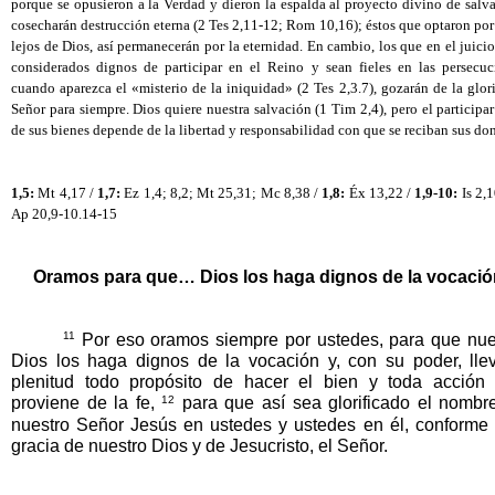
porque se opusieron a la Verdad y dieron la espalda al proyecto divino de salva
cosecharán destrucción eterna (2 Tes 2,11-12; Rom 10,16); éstos que optaron por 
lejos de Dios, así permanecerán por la eternidad. En cambio, los que en el juicio
considerados dignos de participar en el Reino y sean fieles en las persecuci
cuando aparezca el «misterio de la iniquidad» (2 Tes 2,3.7), gozarán de la glori
Señor para siempre. Dios quiere nuestra salvación (1 Tim 2,4), pero el participar
de sus bienes depende de la libertad y responsabilidad con que se reciban sus don
1,5:
 Mt 4,17 / 
1,7:
 Ez 1,4; 8,2; Mt 25,31; Mc 8,38 / 
1,8:
 Éx 13,22 / 
1,9-10:
 Is 2,1
Ap 20,9-10.14-15
Oramos para que… Dios los haga dignos de la vocació
11
 Por eso oramos siempre por ustedes, para que nues
Dios los haga dignos de la vocación y, con su poder, llev
plenitud todo propósito de hacer el bien y toda acción 
12
proviene de la fe, 
 para que así sea glorificado el nombre
nuestro Señor Jesús en ustedes y ustedes en él, conforme a
gracia de nuestro Dios y de Jesucristo, el Señor.