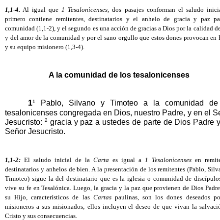
1,1-4.
 Al igual que 
1 Tesalonicenses
, dos pasajes conforman el saludo inicia
primero contiene remitentes, destinatarios y el anhelo de gracia y paz par
comunidad (1,1-2), y el segundo es una acción de gracias a Dios por la calidad de 
y del amor de la comunidad y por el sano orgullo que estos dones provocan en P
y su equipo misionero (1,3-4). 
A la comunidad de los tesalonicenses
1
1
 Pablo, Silvano y Timoteo a la comunidad de 
tesalonicenses congregada en Dios, nuestro Padre, y en el Se
2
Jesucristo: 
 gracia y paz a ustedes de parte de Dios
Padre y
Señor Jesucristo. 
1,1-2: 
El saludo inicial de la 
Carta
 es igual a 
1 Tesalonicenses
 en remite
destinatarios y anhelos de bien. A la presentación de los remitentes (Pablo, Silv
Timoteo) sigue la del destinatario que es la iglesia o comunidad de discípulos
vive su fe en Tesalónica. Luego, la gracia y la paz que provienen de Dios Padre
su Hijo, característicos de las 
Cartas
 paulinas, son los dones deseados por
misioneros a sus misionados; ellos incluyen el deseo de que vivan la salvació
Cristo y sus consecuencias. 