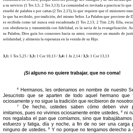
a su servicio (1 Tes 3,5; 2 Tes 3,13). La comunidad es invitada a practicar lo que s
enseñó de palabra o por cartas (2 Tes 2,15), lo que requiere que el misionero tran
lo que ha recibido, por tradición, del mismo Señor. La Palabra que proviene de D
es recibida como tal nunca está encadenada (1 Tes 2,13; 2 Tim 2,9). Ella, escu
con obediencia y transmitida con fidelidad, es la savia de la evangelización. Así
su Palabra, Dios guía los corazones hacia su amor, construye un mundo de justi
solidaridad, y alimenta la esperanza en la venida de su Hijo. 
3,1:
 1 Tes 5,25 / 
3,3:
 1 Cor 10,13 / 
3,4:
 1 Jn 2,14 / 
3,5:
 1 Cor 13,13
¡Si alguno no quiere trabajar, que no coma!
6
 Hermanos, les ordenamos en nombre de nuestro Se
Jesucristo que se aparten de todo aquel hermano que v
ociosamente y no sigue la tradición que recibieron de nosotros
7
 De hecho, ustedes saben cómo deben vivir p
8
imitarnos, pues no vivimos ociosamente entre ustedes, 
 ni n
nos regalaba el pan que comíamos, sino que trabajábamos 
esfuerzo y fatiga, día y noche, a fin de no ser una carga p
9
ninguno de ustedes. 
 Y no porque no tengamos derecho a el