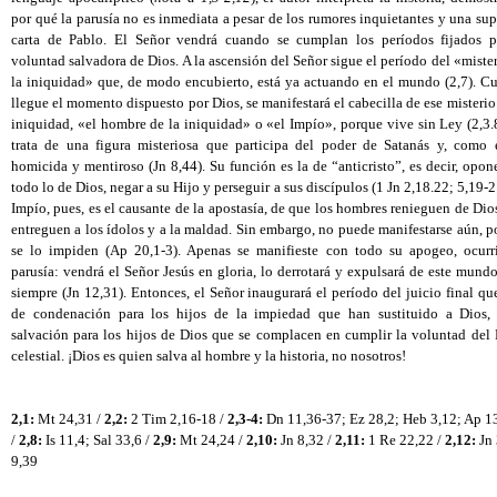
por qué la parusía no es inmediata a pesar de los rumores inquietantes y una sup
carta de Pablo. El Señor vendrá cuando se cumplan los períodos fijados po
voluntad salvadora de Dios. A la ascensión del Señor sigue el período del «mister
la iniquidad» que, de modo encubierto, está ya actuando en el mundo (2,7). Cu
llegue el momento dispuesto por Dios, se manifestará el cabecilla de ese misterio 
iniquidad, «el hombre de la iniquidad» o «el Impío», porque vive sin Ley (2,3.8
trata de una figura misteriosa que participa del poder de Satanás y, como él
homicida y mentiroso (Jn 8,44). Su función es la de “anticristo”, es decir, opone
todo lo de Dios, negar a su Hijo y perseguir a sus discípulos (1 Jn 2,18.22; 5,19-21
Impío, pues, es el causante de la apostasía, de que los hombres renieguen de Dios
entreguen a los ídolos y a la maldad. Sin embargo, no puede manifestarse aún, p
se lo impiden (Ap 20,1-3). Apenas se manifieste con todo su apogeo, ocurrir
parusía: vendrá el Señor Jesús en gloria, lo derrotará y expulsará de este mundo
siempre (Jn 12,31). Entonces, el Señor inaugurará el período del juicio final que
de condenación para los hijos de la impiedad que han sustituido a Dios, 
salvación para los hijos de Dios que se complacen en cumplir la voluntad del P
celestial. ¡Dios es quien salva al hombre y la historia, no nosotros!
2,1:
 Mt 24,31 / 
2,2:
 2 Tim 2,16-18 / 
2,3-4:
 Dn 11,36-37; Ez 28,2; Heb 3,12; Ap 13
/ 
2,8:
 Is 11,4; Sal 33,6 / 
2,9:
 Mt 24,24 / 
2,10:
 Jn 8,32 / 
2,11:
 1 Re 22,22 / 
2,12:
 Jn 
9,39