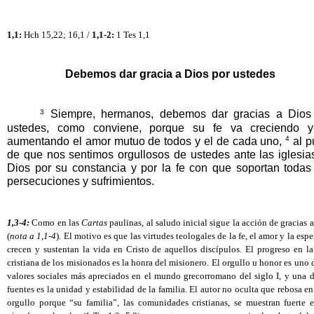
1,1:
 Hch 15,22; 16,1 / 
1,1-2:
 1 Tes 1,1
Debemos dar gracia a Dios por ustedes
3
 Siempre, hermanos, debemos dar gracias a Dios 
ustedes, como conviene, porque su fe va creciendo y
4
aumentando el amor mutuo de todos y el de cada uno, 
 al p
de que nos sentimos orgullosos de ustedes ante las iglesias
Dios por su constancia y por la fe con que soportan todas 
persecuciones y sufrimientos. 
1,3-4:
 Como en las 
Cartas
 paulinas, al saludo inicial sigue la acción de gracias a
(
nota a 1,1-4
). El motivo es que las virtudes teologales de la fe, el amor y la espe
crecen y sustentan la vida en Cristo de aquellos discípulos. El progreso en la
cristiana de los misionados es la honra del misionero. El orgullo u honor es uno d
valores sociales más apreciados en el mundo grecorromano del siglo I, y una de
fuentes es la unidad y estabilidad de la familia. El autor no oculta que rebosa en
orgullo porque “su familia”, las comunidades cristianas, se muestran fuerte en