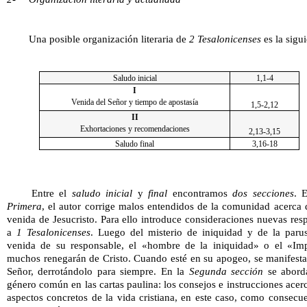
Una posible organización literaria de 
2 Tesalonicenses
 es la sigui
Saludo inicial
1,1-4
I
Venida del Señor y tiempo de apostasía
1,5-2,12
II
Exhortaciones y recomendaciones
2,13-3,15
Saludo final
3,16-18
Entre el 
saludo inicial
 y 
final
 encontramos 
dos secciones
Primera
, el autor corrige malos entendidos de la comunidad acerca d
venida de Jesucristo. Para ello introduce consideraciones nuevas resp
a 
1 Tesalonicenses
. Luego del misterio de iniquidad y de la parus
venida de su responsable, el «hombre de la iniquidad» o el «Imp
muchos renegarán de Cristo. Cuando esté en su apogeo, se manifestar
Señor, derrotándolo para siempre. En la 
Segunda sección
 se abord
género común en las cartas paulina: los consejos e instrucciones acerc
aspectos concretos de la vida cristiana, en este caso, como consecue