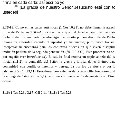
firma en cada carta; así escribo yo. 
18
 ¡La gracia de nuestro Señor Jesucristo esté con to
ustedes!
3,16-18:
 Como en las cartas auténticas (1 Cor 16,21), no debe llamar la atenci
firma de Pablo en 
2 Tesalonicenses
, carta que quizás él no escribió. Se trat
probabilidad de una carta pseudoepigráfica, escrita por un discípulo de Pablo,
invoca su autoridad cuando el Apóstol ya ha muerto, pues busca transmit
interpretar su enseñanza para los contextos nuevos en que viven discípulo
tradición paulina de la segunda generación (70-110 d.C.). Este proceder no se 
por engaño (ver 
Introducción
). El saludo final retoma un triple anhelo del s
inicial (1,1-2): la compañía del Señor, la gracia y la paz, dones divinos para
comunidad con conflictos internos y perseguida por los de afuera o por lo
cristianos (2 Cor 13,11). Esos dones provenientes de la reconciliación conseguid
la entrega de Cristo (Rom 5,1), permiten vivir en relación de amistad con Dios 
demás. 
3,16:
 1 Tes 5,23 / 
3,17:
 Gál 6,11 / 
3,18:
 1 Tes 5,28