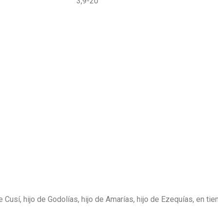
FUTURA 3,9-20
e Cusí, hijo de Godolías, hijo de Amarías, hijo de Ezequías, en t