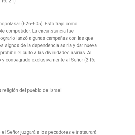
 Re 21).
bopolasar (626-605). Esto trajo como
e competidor. La circunstancia fue
 lograrlo lanzó algunas campañas con las que
los signos de la dependencia asiria y dar nueva
ohibir el culto a las divinidades asirias. Al
os y consagrado exclusivamente al Señor (2 Re
religión del pueblo de Israel.
e el Señor juzgará a los pecadores e instaurará