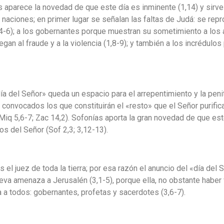
s aparece la novedad de que este día es inminente (1,14) y sirve
s naciones; en primer lugar se señalan las faltas de Judá: se rep
(1,4-6); a los gobernantes porque muestran su sometimiento a los
n al fraude y a la violencia (1,8-9); y también a los incrédulos
a del Señor» queda un espacio para el arrepentimiento y la penite
n convocados los que constituirán el «resto» que el Señor purifica
 Miq 5,6-7; Zac 14,2). Sofonías aporta la gran novedad de que est
s del Señor (Sof 2,3; 3,12-13).
s el juez de toda la tierra; por esa razón el anuncio del «día de
a nueva amenaza a Jerusalén (3,1-5), porque ella, no obstante hab
 a todos: gobernantes, profetas y sacerdotes (3,6-7).