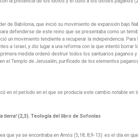
on la presencia de los ídolos y el culto a los dioses paganos (2
er de Babilonia, que inició su movimiento de expansión bajo Na
para defenderse de este reino que se presentaba como un temibl
nició un movimiento tendiente a recuperar la independencia. Para
tes a Israel, y dio lugar a una reforma con la que intentó borrar 
 primera medida ordenó destruir todos los santuarios paganos y pr
l en el Templo de Jerusalén, purificado de los elementos pagan
ó en el período en el que se producía este cambio notable en la 
 tierra!
(2,3). Teología del libro de Sofonías
dea que ya se encontraba en Amós (5,18; 8,9-13): es el día en qu