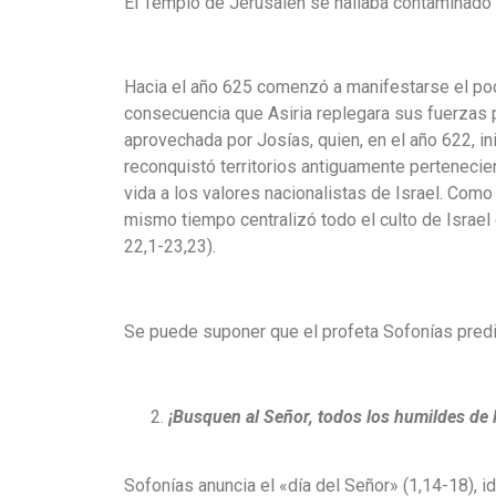
El Templo de Jerusalén se hallaba contaminado c
Hacia el año 625 comenzó a manifestarse el pod
consecuencia que Asiria replegara sus fuerzas 
aprovechada por Josías, quien, en el año 622, i
reconquistó territorios antiguamente pertenecien
vida a los valores nacionalistas de Israel. Como
mismo tiempo centralizó todo el culto de Israe
22,1-23,23).
Se puede suponer que el profeta Sofonías predic
¡Busquen al Señor, todos los humildes de la
Sofonías anuncia el «día del Señor» (1,14-18), i