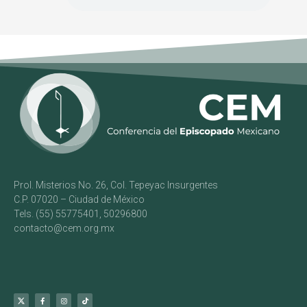
Prol. Misterios No. 26, Col. Tepeyac Insurgentes
C.P. 07020 – Ciudad de México
Tels. (55) 55775401, 50296800
contacto@cem.org.mx