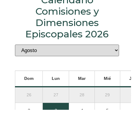
Comisiones y
Dimensiones
Episcopales 2026
Dom
Lun
Mar
Mié
J
26
27
28
29
3
2
3
4
5
9
10
11
12
1