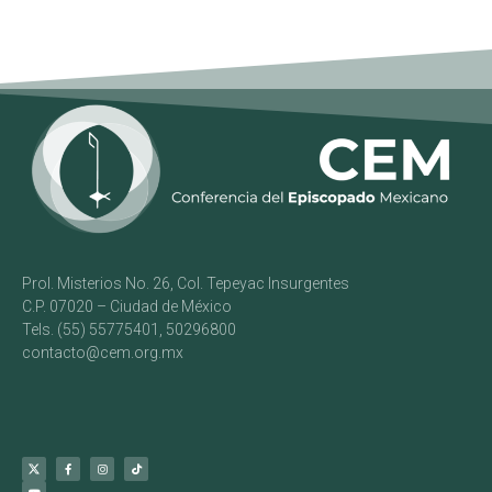
Prol. Misterios No. 26, Col. Tepeyac Insurgentes
C.P. 07020 – Ciudad de México
Tels. (55) 55775401, 50296800
contacto@cem.org.mx