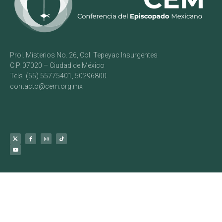
Prol. Misterios No. 26, Col. Tepeyac Insurgentes
C.P. 07020 – Ciudad de México
Tels. (55) 55775401, 50296800
contacto@cem.org.mx