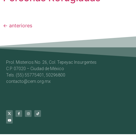
←
anteriores
Prol. Misterios No. 26, Col. Tepeyac Insurgentes
C.P. 07020 – Ciudad de México
Tels. (55) 55775401, 50296800
contacto@cem.org.mx