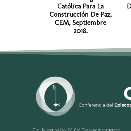
Católica Para La
D
Construcción De Paz,
CEM, Septiembre
2018.
Prol. Misterios No. 26, Col. Tepeyac Insurgentes