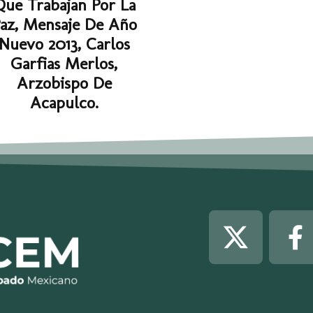
Que Trabajan Por La
az, Mensaje De Año
Nuevo 2013, Carlos
Garfias Merlos,
Arzobispo De
Acapulco.