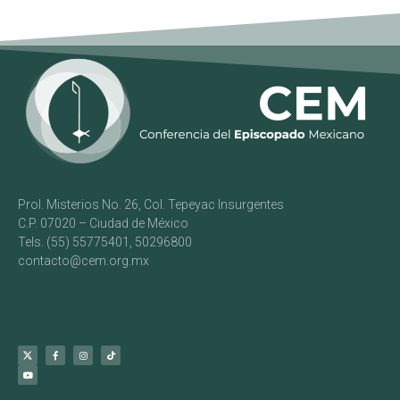
Prol. Misterios No. 26, Col. Tepeyac Insurgentes
C.P. 07020 – Ciudad de México
Tels. (55) 55775401, 50296800
contacto@cem.org.mx