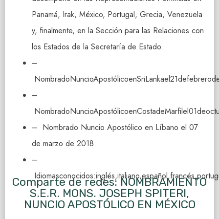
Panamá, Irak, México, Portugal, Grecia, Venezuela
y, finalmente, en la Sección para las Relaciones con
los Estados de la Secretaría de Estado.
–
NombradoNuncioApostólicoenSriLankael21defebrerod
–
NombradoNuncioApostólicoenCostadeMarfilel01deoct
– Nombrado Nuncio Apostólico en Líbano el 07
de marzo de 2018.
–
Idiomasconocidos:inglés,italiano,español,francés,portu
Comparte de redes: NOMBRAMIENTO
S.E.R. MONS. JOSEPH SPITERI,
NUNCIO APOSTÓLICO EN MÉXICO