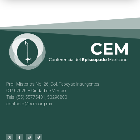
Prol. Misterios No. 26, Col. Tepeyac Insurgentes
C.P. 07020 – Ciudad de México
Tels. (55) 55775401, 50296800
contacto@cem.org.mx