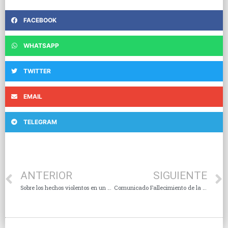
FACEBOOK
WHATSAPP
TWITTER
EMAIL
TELEGRAM
ANTERIOR
SIGUIENTE
Sobre los hechos violentos en un campamento de peregrinos Sanjuaneros
Comunicado Fallecimiento de la Sra. Carmen Díaz Ortega