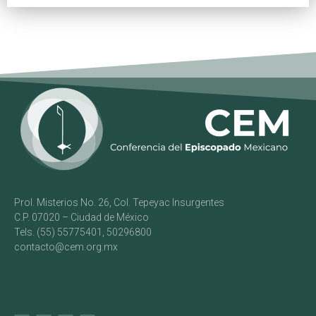
Prol. Misterios No. 26, Col. Tepeyac Insurgentes
C.P. 07020 – Ciudad de México
Tels. (55) 55775401, 50296800
contacto@cem.org.mx