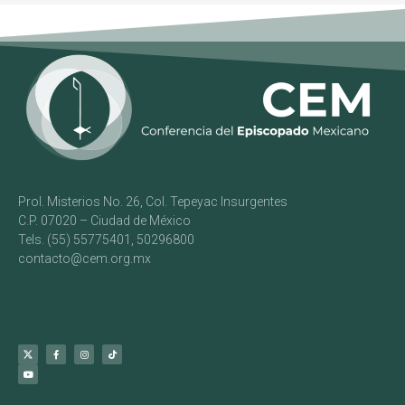
Prol. Misterios No. 26, Col. Tepeyac Insurgentes
C.P. 07020 – Ciudad de México
Tels. (55) 55775401, 50296800
contacto@cem.org.mx