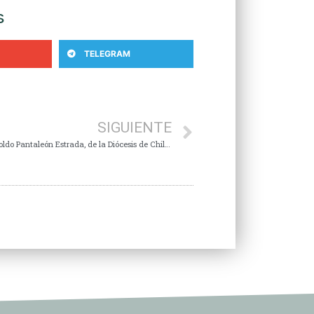
s
TELEGRAM
SIGUIENTE
Condolencias ante la muerte del Pbro. Bertoldo Pantaleón Estrada, de la Diócesis de Chilpancingo- Chilapa.