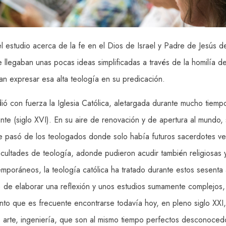
 el estudio acerca de la fe en el Dios de Israel y Padre de Jesús d
e llegaban unas pocas ideas simplificadas a través de la homilía 
an expresar esa alta teología en su predicación.
dió con fuerza la Iglesia Católica, aletargada durante mucho tiemp
nte (siglo XVI). En su aire de renovación y de apertura al mundo,
o se pasó de los teologados donde solo había futuros sacerdotes v
facultades de teología, adonde pudieron acudir también religiosas
emporáneos, la teología católica ha tratado durante estos sesenta 
) de elaborar una reflexión y unos estudios sumamente complejos,
to que es frecuente encontrarse todavía hoy, en pleno siglo XXI, 
ia, arte, ingeniería, que son al mismo tiempo perfectos desconoce