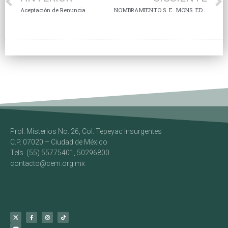
Aceptación de Renuncia
NOMBRAMIENTO S. E. MONS. EDUARDO MUÑOZ OCHOA
Prol. Misterios No. 26, Col. Tepeyac Insurgentes
C.P. 07020 – Ciudad de México
Tels. (55) 55775401, 50296800
contacto@cem.org.mx