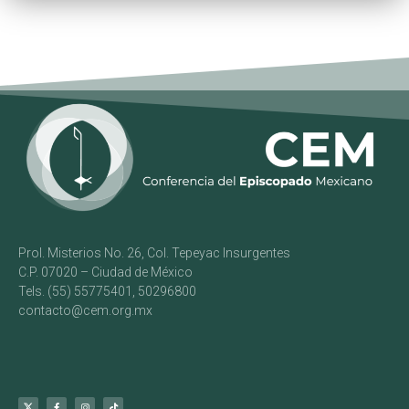
Prol. Misterios No. 26, Col. Tepeyac Insurgentes
C.P. 07020 – Ciudad de México
Tels. (55) 55775401, 50296800
contacto@cem.org.mx