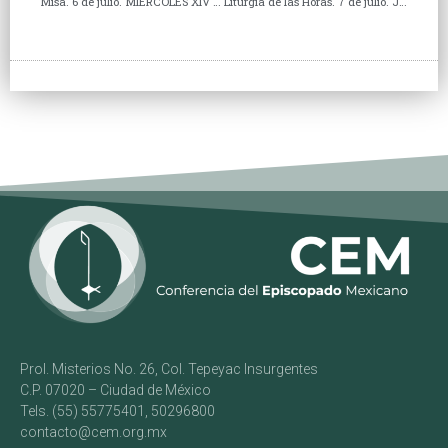
Misa. 6 de julio. MIÉRCOLES XIV DEL TIEMPO ORDINARIO
Liturgia de las Horas. 7 de julio. JUEVES XIV DEL TIEMPO ORDINARIO
Prol. Misterios No. 26, Col. Tepeyac Insurgentes
C.P. 07020 – Ciudad de México
Tels. (55) 55775401, 50296800
contacto@cem.org.mx