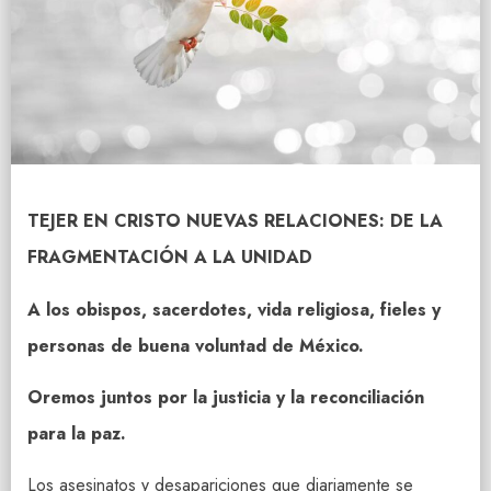
T
EJER EN
C
RISTO
N
UEVAS
R
ELACIONES
: D
E LA
F
RAGMENTACIÓN A LA
U
NIDAD
A los obispos, sacerdotes, vida religiosa, fieles y
personas de buena voluntad de México.
Oremos juntos por la justicia y la reconciliación
para la paz.
Los asesinatos y desapariciones que diariamente se