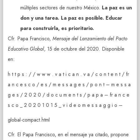
múltiples sectores de nuestro México.
La paz es un
don y una tarea. La paz es posible. Educar
para construirla, es prioritario.
Cfr. Papa Francisco,
Mensaje del Lanzamiento del Pacto
Educativo Global
, 15 de octubre del 2020. Disponible
en:
h t t p s : / / w w w . v a t i c a n . v a / c o n t e n t / fr
a n c e s c o / e s / m e s s a g e s / p o n t – m e s s a
g e s / 2 0 2 0 / d o c u m e n t s / p a p a – fr a n c e
s c o _ 2 0 2 0 1 0 1 5 _ v i d e o m e s s a g g i o –
global-compact.html
Cfr. El Papa Francisco, en el mensaje ya citado, propone