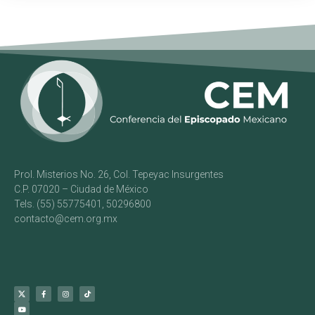
Prol. Misterios No. 26, Col. Tepeyac Insurgentes
C.P. 07020 – Ciudad de México
Tels. (55) 55775401, 50296800
contacto@cem.org.mx